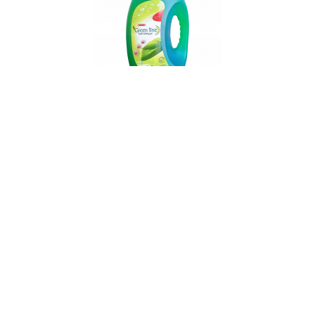
WASCHGEL GREENLINE GENTLE
1,5l, 2,5L, 4l