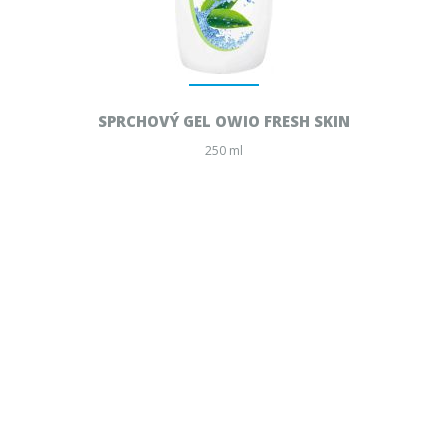
SPRCHOVÝ GEL OWIO FRESH SKIN
250 ml
Stáhnout celý katalog
2016 © E.U.D.GROUP, a.s.
Created by
GRAWEB